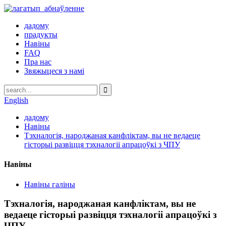
дадому
прадукты
Навіны
FAQ
Пра нас
Звяжыцеся з намі
English
дадому
Навіны
Тэхналогія, народжаная канфліктам, вы не ведаеце
гісторыі развіцця тэхналогіі апрацоўкі з ЧПУ
Навіны
Навіны галіны
Тэхналогія, народжаная канфліктам, вы не
ведаеце гісторыі развіцця тэхналогіі апрацоўкі з
ЧПУ