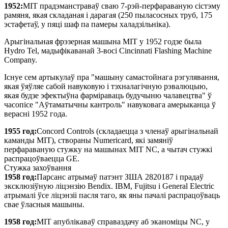
1952:
MIT прадэманстраваў сваю 7-рэй-перфараваную сістэму
рамяня, якая складаная і дарагая (250 пыласосных труб, 175
эстафетаў, у пяці шаф па памеры халадзільніка).
Арыгінальная фрэзерная машына MIT у 1952 годзе была
Hydro Tel, мадыфікаванай 3-восі Cincinnati Flashing Machine
Company.
Існуе сем артыкулаў пра "машыну самастойнага рэгулявання,
якая ўяўляе сабой навуковую і тэхналагічную рэвалюцыю,
якая будзе эфектыўна фарміраваць будучыню чалавецтва" ў
часопісе "Аўтаматычны кантроль" навуковага амерыканца ў
верасні 1952 года.
1955 год:
Concord Controls (складаецца з членаў арыгінальнай
каманды MIT), створаны Numericard, які замяніў
перфараваную стужку на машынах MIT NC, а чытач стужкі
распрацоўваецца GE.
Стужка захоўвання
1958 год:
Парсанс атрымаў патэнт ЗША 2820187 і прадаў
эксклюзіўную ліцэнзію Bendix. IBM, Fujitsu і General Electric
атрымалі ўсе ліцэнзіі пасля таго, як яны пачалі распрацоўваць
свае ўласныя машыны.
1958 год:
MIT апублікаваў справаздачу аб эканоміцы NC, у