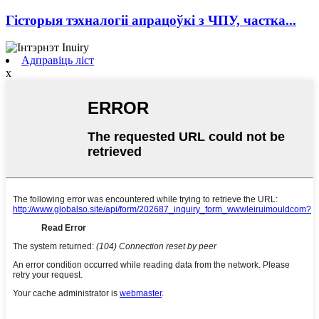
Гісторыя тэхналогіі апрацоўкі з ЧПУ, частка...
Адправіць ліст
x