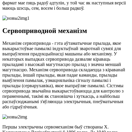
фармат мае пяць радоў адтулін, у той час як наступныя версіі
маюць шэсць, сем, восем і больш радкоў.
Сервоприводной механізм
Механізм сервопривода - гэта аўтаматычнае прылада, якое
выкарыстоўвае памылкі індуктыўнай зваротнай сувязі для
выпраўлення прадукцыйнасці машыны або механізму. У
некаторых выпадках сервопривода дазваляе кіраваць
прыладамі з высокай магутнасцю прылад з значна меншай
магутнасцю. Механізм сервопривода складаецца з кіраванай
прылады, іншай прылады, якая падае каманды, прылады
выяўлення памылак, узмацняльніка сігналу памылкі і
прылады (серварухавіка), якое выпраўляе памылкі. Сістэмы
сервопривода звычайна выкарыстоўваюцца для кантролю з
пераменнымі, такімі як становішча і хуткасць, а найбольш
распаўсюджанымі з'яўляюцца электрычныя, пнеўматычныя
або гідраўлічныя.
Першы электрычны сервомеханізм быў створаны Х.