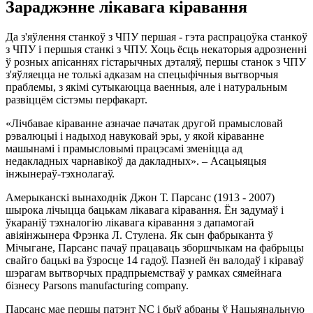
Зараджэнне лікавага кіравання
Да з'яўлення станкоў з ЧПУ першая - гэта распрацоўка станкоў
з ЧПУ і першыя станкі з ЧПУ. Хоць ёсць некаторыя адрозненні
ў розных апісаннях гістарычных дэталяў, першы станок з ЧПУ
з'яўляецца не толькі адказам на спецыфічныя вытворчыя
праблемы, з якімі сутыкаюцца ваенныя, але і натуральным
развіццём сістэмы перфакарт.
«Лічбавае кіраванне азначае пачатак другой прамысловай
рэвалюцыі і надыход навуковай эры, у якой кіраванне
машынамі і прамысловымі працэсамі зменіцца ад
недакладных чарнавікоў да дакладных». – Асацыяцыя
інжынераў-тэхнолагаў.
Амерыканскі вынаходнік Джон Т. Парсанс (1913 - 2007)
шырока лічыцца бацькам лікавага кіравання. Ён задумаў і
ўкараніў тэхналогію лікавага кіравання з дапамогай
авіяінжынера Фрэнка Л. Стулена. Як сын фабрыканта ў
Мічыгане, Парсанс пачаў працаваць зборшчыкам на фабрыцы
свайго бацькі ва ўзросце 14 гадоў. Пазней ён валодаў і кіраваў
шэрагам вытворчых прадпрыемстваў у рамках сямейнага
бізнесу Parsons manufacturing company.
Парсанс мае першы патэнт NC і быў абраны ў Нацыянальную