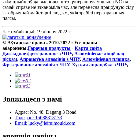
якім прыйшоў да высновы, што цяперашняя машына NC на
самай справе не зэканоміла час, але перанесла працоўную сілу
з фабрычнай майстэрні людзям, якія зрабілі перфараваныя
паясы.
Час публікацыі: 19 ліпеня 2022 г
© Аўтарскае права - 2010-2022 : Усе правы
абаронены.
Гарачыя прадукты
-
Карта сайта
Дакладнае фрэзераванне з ЧПУ
,
Алюмініевае ліццё пад
ціскам
,
Апрацоўка алюмінія з ЧПУ
,
Алюмініевая плашка
,
Фрэзераванне алюмінія з ЧПУ
,
Хуткая апрацоўка з ЧПУ
,
Звяжыцеся з намі
Адрас: No. 48, Dagang 3 Road
Тэлефон: 15088818133
Email: lucky@leiruimould.com
апошнія навіны