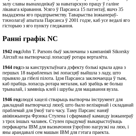
залу славы вынаходнікаў за наватарскую працу ў галіне
лікавага кіравання. Усяго ў Парсанса 15 патэнтаў, яшчэ 35
выдадзены яго прадпрыемству. Таварыства інжынераў-
тэхнолагаў апытала Парсанса ў 2001 годзе, каб усе ведалі яго
гісторыю з яго пункту гледжання.
Ранні графік NC
1942 год:
John T. Parsons быў заключаны з кампаніяй Sikorsky
Aircraft на вытворчасці лопасцяў ротара верталёта.
1944 год:
з-за канструктыўнага дэфекту бэлькі крыла адна з
першых 18 вырабленых імі лопасцяў выйшла з ладу, што
прывяло да гібелі пілота. Ідэя Парсанса заключаецца ў тым,
каб прабіць лопасць ротара металам, каб зрабіць яе больш
трывалай, і замяніць клей і шрубы для мацавання вузла.
1946 год:
людзі хацелі стварыць вытворчы інструмент для
дакладнай вытворчасці лязоў, што было велізарнай і складанай
праблемай для ўмоў таго часу. Таму Парсанс наняў
авіяінжынера Фрэнка Стулена і сфармаваў каманду інжынераў
з трох іншых чалавек. Стулен прыдумаў выкарыстоўваць
перфакарты IBM для вызначэння ўзроўню нагрузкі на лязо, і
яны арандавалі сем машын IBM для гэтага праекта.