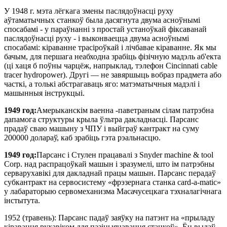
У 1948 г. мэта лёгкага змены паслядоўнасці руху
аўтаматычных станкоў была дасягнута двума асноўнымі
спосабамі - у параўнанні з простай устаноўкай фіксаванай
паслядоўнасці руху - і выконваецца двума асноўнымі
спосабамі: кіраванне трасіроўкай і лічбавае кіраванне. Як мы
бачым, для першага неабходна зрабіць фізічную мадэль аб'екта
(ці хаця б поўны чарцёж, напрыклад, тэлефон Cincinnati cable
tracer hydropower). Другі — не завяршыць вобраз прадмета або
часткі, а толькі абстрагаваць яго: матэматычныя мадэлі і
машынныя інструкцыі.
1949 год:
Амерыканскім ваенна -паветраным сілам патрэбна
дапамога структуры крыла ўльтра дакладнасці. Парсанс
прадаў сваю машыну з ЧПУ і выйграў кантракт на суму
200000 долараў, каб зрабіць гэта рэальнасцю.
1949 год:
Парсанс і Стулен працавалі з Snyder machine & tool
Corp. над распрацоўкай машын і зразумелі, што ім патрэбны
серварухавікі для дакладнай працы машын. Парсанс перадаў
субкантракт на сервосистему «фрэзернага станка card-a-matic»
у лабараторыю сервомеханизма Масачусецкага тэхналагічнага
інстытута.
1952 (травень): Парсанс падаў заяўку на патэнт на «прыладу
кіравання рухавіком для пазіцыянавання станкоў». Ён выдаў