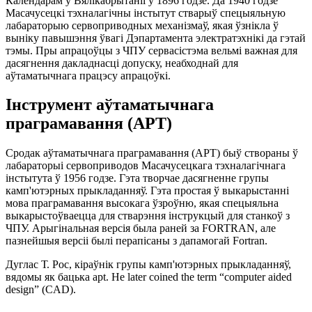
Календарам у Вялікабрытаніі ў 1896 годзе. Да 1940 годзе
Масачусецкі тэхналагічны інстытут стварыў спецыяльную
лабараторыю сервоприводных механізмаў, якая ўзнікла ў
выніку павышэння ўвагі Дэпартамента электратэхнікі да гэтай
тэмы. Пры апрацоўцы з ЧПУ сервасістэма вельмі важная для
дасягнення дакладнасці допуску, неабходнай для
аўтаматычнага працэсу апрацоўкі.
Інструмент аўтаматычнага
праграмавання (APT)
Сродак аўтаматычнага праграмавання (APT) быў створаны ў
лабараторыі сервоприводов Масачусецкага тэхналагічнага
інстытута ў 1956 годзе. Гэта творчае дасягненне групы
камп'ютэрных прыкладанняў. Гэта простая ў выкарыстанні
мова праграмавання высокага ўзроўню, якая спецыяльна
выкарыстоўваецца для стварэння інструкцый для станкоў з
ЧПУ. Арыгінальная версія была раней за FORTRAN, але
пазнейшыя версіі былі перапісаны з дапамогай Fortran.
Дуглас Т. Рос, кіраўнік групы камп'ютэрных прыкладанняў,
вядомы як бацька apt. He later coined the term “computer aided
design” (CAD).