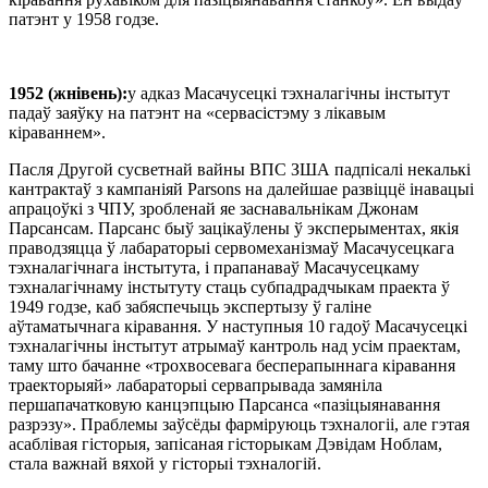
патэнт у 1958 годзе.
1952 (жнівень):
у адказ Масачусецкі тэхналагічны інстытут
падаў заяўку на патэнт на «сервасістэму з лікавым
кіраваннем».
Пасля Другой сусветнай вайны ВПС ЗША падпісалі некалькі
кантрактаў з кампаніяй Parsons на далейшае развіццё інавацыі
апрацоўкі з ЧПУ, зробленай яе заснавальнікам Джонам
Парсансам. Парсанс быў зацікаўлены ў эксперыментах, якія
праводзяцца ў лабараторыі сервомеханізмаў Масачусецкага
тэхналагічнага інстытута, і прапанаваў Масачусецкаму
тэхналагічнаму інстытуту стаць субпадрадчыкам праекта ў
1949 годзе, каб забяспечыць экспертызу ў галіне
аўтаматычнага кіравання. У наступныя 10 гадоў Масачусецкі
тэхналагічны інстытут атрымаў кантроль над усім праектам,
таму што бачанне «трохвосевага бесперапыннага кіравання
траекторыяй» лабараторыі сервапрывада замяніла
першапачатковую канцэпцыю Парсанса «пазіцыянавання
разрэзу». Праблемы заўсёды фарміруюць тэхналогіі, але гэтая
асаблівая гісторыя, запісаная гісторыкам Дэвідам Ноблам,
стала важнай вяхой у гісторыі тэхналогій.