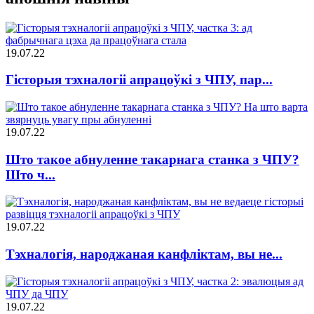
19.07.22
Гісторыя тэхналогіі апрацоўкі з ЧПУ, пар...
19.07.22
Што такое абнуленне такарнага станка з ЧПУ?
Што ч...
19.07.22
Тэхналогія, народжаная канфліктам, вы не...
19.07.22