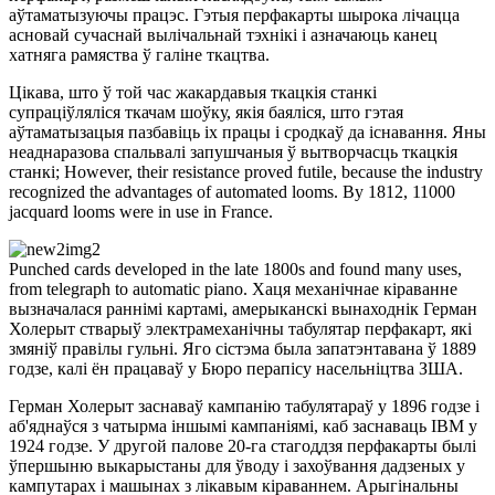
аўтаматызуючы працэс. Гэтыя перфакарты шырока лічацца
асновай сучаснай вылічальнай тэхнікі і азначаюць канец
хатняга рамяства ў галіне ткацтва.
Цікава, што ў той час жакардавыя ткацкія станкі
супраціўляліся ткачам шоўку, якія баяліся, што гэтая
аўтаматызацыя пазбавіць іх працы і сродкаў да існавання. Яны
неаднаразова спальвалі запушчаныя ў вытворчасць ткацкія
станкі; However, their resistance proved futile, because the industry
recognized the advantages of automated looms. By 1812, 11000
jacquard looms were in use in France.
Punched cards developed in the late 1800s and found many uses,
from telegraph to automatic piano. Хаця механічнае кіраванне
вызначалася раннімі картамі, амерыканскі вынаходнік Герман
Холерыт стварыў электрамеханічны табулятар перфакарт, які
змяніў правілы гульні. Яго сістэма была запатэнтавана ў 1889
годзе, калі ён працаваў у Бюро перапісу насельніцтва ЗША.
Герман Холерыт заснаваў кампанію табулятараў у 1896 годзе і
аб'яднаўся з чатырма іншымі кампаніямі, каб заснаваць IBM у
1924 годзе. У другой палове 20-га стагоддзя перфакарты былі
ўпершыню выкарыстаны для ўводу і захоўвання дадзеных у
кампутарах і машынах з лікавым кіраваннем. Арыгінальны