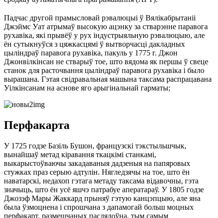
Падчас другой прамысловай рэвалюцыі ў Вялікабрытаніі
Джэймс Уат атрымаў высокую ацэнку за стварэнне паравога
рухавіка, які прывёў у рух індустрыяльную рэвалюцыю, але
ён сутыкнуўся з цяжкасцямі ў вытворчасці дакладных
цыліндраў паравога рухавіка, пакуль у 1775 г. Джон
Джонвілкінсан не стварыў тое, што вядома як першы ў свеце
станок для расточвання цыліндраў паравога рухавіка і было
вырашана. Гэтая свідравальная машына таксама распрацавана
Уілкінсанам на аснове яго арыгінальнай гарматы;
Перфакарта
У 1725 годзе Базіль Бушон, французскі тэкстыльшчык,
вынайшаў метад кіравання ткацкімі станкамі,
выкарыстоўваючы закадаваныя дадзеныя на папяровых
стужках праз серыю адтулін. Нягледзячы на ​​тое, што ён
наватарскі, недахоп гэтага метаду таксама відавочны, гэта
значыць, што ён усё яшчэ патрабуе аператараў. У 1805 годзе
Джозэф Мары Жаккард прыняў гэтую канцэпцыю, але яна
была ўзмоцнена і спрошчана з дапамогай больш моцных
перфакарт, размешчаных паслядоўна, тым самым