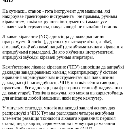
Па сутнасці, станок - гэта інструмент для машыны, які
накіроўвае траекторыю інструмента - не прамым, ручным
кіраваннем, такім як ручныя інструменты і амаль усе
чалавечыя інструменты, пакуль людзі не вынайшлі станок.
Лікавае кіраванне (NC) адносіцца да выкарыстання
праграмуемай логікі (дадзеных у выглядзе літар, лічбаў,
сімвалаў, слоў або камбінацый) для аўтаматычнага кіравання
апрацоўчымі прыладамі. Да яго з'яўлення інструментамі
апрацоўкі заўсёды кіравалі ручныя аператары.
Камп'ютэрнае лікавае кіраванне (ЧПУ) адносіцца да адпраўкі
дакладна закадзіраваных каманд мікрапрацэсару ў сістэме
кіравання апрацоўваючым інструментам для павышэння
дакладнасці і паслядоўнасці. ЧПУ, пра якія сёння гавораць,
практычна ўсе адносяцца да фрэзерных станкоў, падлучаных
да кампутараў. Тэхнічна кажучы, яго можна выкарыстоўваць
для апісання любой машыны, якой кіруе кампутар.
У мінулым стагоддзі многія вынаходкі заклалі аснову для
распрацоўкі з ЧПУ. Тут мы разглядаем чатыры асноўныя
элементы развіцця тэхналогіі лікавага кіравання: першыя
станкі, перфакарты, сервомеханізм і мову праграмавання
сродкаў аўтаматычнага праграмавання (APT).