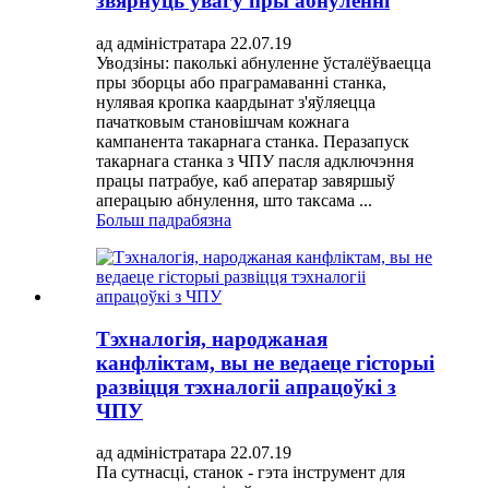
звярнуць увагу пры абнуленні
ад адміністратара 22.07.19
Уводзіны: паколькі абнуленне ўсталёўваецца
пры зборцы або праграмаванні станка,
нулявая кропка каардынат з'яўляецца
пачатковым становішчам кожнага
кампанента такарнага станка. Перазапуск
такарнага станка з ЧПУ пасля адключэння
працы патрабуе, каб аператар завяршыў
аперацыю абнулення, што таксама ...
Больш падрабязна
Тэхналогія, народжаная
канфліктам, вы не ведаеце гісторыі
развіцця тэхналогіі апрацоўкі з
ЧПУ
ад адміністратара 22.07.19
Па сутнасці, станок - гэта інструмент для