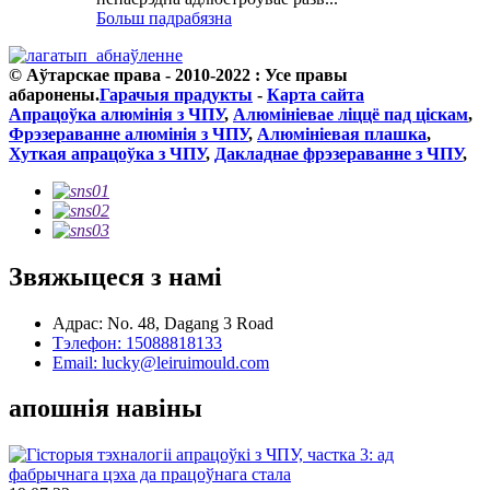
Больш падрабязна
© Аўтарскае права - 2010-2022 : Усе правы
абаронены.
Гарачыя прадукты
-
Карта сайта
Апрацоўка алюмінія з ЧПУ
,
Алюмініевае ліццё пад ціскам
,
Фрэзераванне алюмінія з ЧПУ
,
Алюмініевая плашка
,
Хуткая апрацоўка з ЧПУ
,
Дакладнае фрэзераванне з ЧПУ
,
Звяжыцеся з намі
Адрас: No. 48, Dagang 3 Road
Тэлефон: 15088818133
Email: lucky@leiruimould.com
апошнія навіны