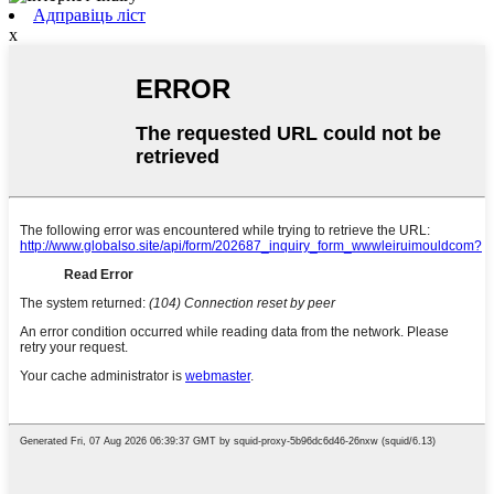
Адправіць ліст
x