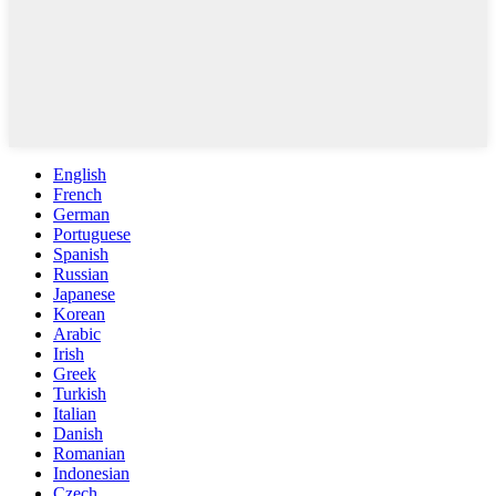
English
French
German
Portuguese
Spanish
Russian
Japanese
Korean
Arabic
Irish
Greek
Turkish
Italian
Danish
Romanian
Indonesian
Czech