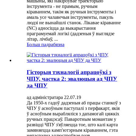
машыны, які накіроўвае траекторыю
інструмента - не прамым, ручным
кіраваннем, такім як ручныя інструменты і
амаль усе чалавечыя інструменты, пакуль
людзі не вынайшлі станок. Лікавае кіраванне
(NC) адносіцца да выкарыстання
праграмуемай логікі (дадзеныя ў выглядзе
літар, лічбаў, ...
Больш падрабязна
Гісторыя тэхналогіі апрацоўкі з
ЧПУ, частка 2: эвалюцыя ад ЧПУ
да ЧПУ
ад адміністратара 22.07.19
Да 1950-х гадоў дадзеныя аб працы станкоў з
ЧПУ ў асноўным паступалі з перфакарт, якія
ў асноўным вырабляліся з дапамогай цяжкіх
ручных працэсаў. Паваротным момантам у
развіцці ЧПУ з'яўляецца тое, што калі карта
замяняецца камп'ютэрным кіраваннем, гэта
непасрэдна адлюстроўвае разв...