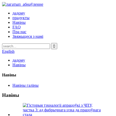
дадому
прадукты
Навіны
FAQ
Пра нас
Звяжыцеся з намі
English
дадому
Навіны
Навіны
Навіны галіны
Навіны