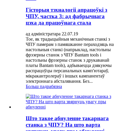
Гісторыя тэхналогіі апрацоўкі з
ЧПУ, частка 3: ад фабрычнага
цэха да працоўнага стала
ад адміністратара 22.07.19
Тое, як традыцыйныя механічныя станкі з
ЧПУ памерам з памяшканне пераходзяць на
настольныя станкі (напрыклад, настольны
фрэзерны станок з ЧПУ Bantam tools і
настольны фрэзерны станок з друкаванай
платы Bantam tools), адбываецца дзякуючы
распрацоўцы персанальных камп'ютараў,
мікракантролераў і іншых кампанентаў
электроннага абсталявання. Без...
Больш падрабязна
Што такое абнуленне такарнага
станка з ЧПУ? На што варта